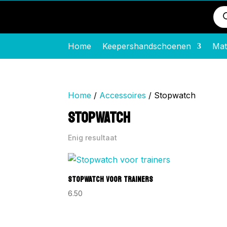
Pro
zo
Home
Keepershandschoenen
Mat
Home
/
Accessoires
/ Stopwatch
STOPWATCH
Enig resultaat
STOPWATCH VOOR TRAINERS
6.50