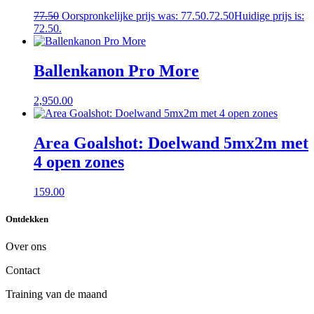
77.50
Oorspronkelijke prijs was: 77.50.
72.50
Huidige prijs is:
72.50.
Ballenkanon Pro More
2,950.00
Area Goalshot: Doelwand 5mx2m met
4 open zones
159.00
Ontdekken
Over ons
Contact
Training van de maand