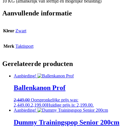
10 KG (afhankelijk van leeftijd en mogelijke belasting)
Aanvullende informatie
Kleur
Zwart
Merk
Taktisport
Gerelateerde producten
Aanbieding!
Ballenkanon Prof
2,449.00
Oorspronkelijke prijs was:
2,449.00.
2,199.00
Huidige prijs is: 2,199.00.
Aanbieding!
Dummy Trainingspop Senior 200cm