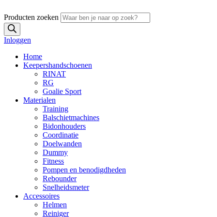
Producten zoeken
Inloggen
Home
Keepershandschoenen
RINAT
RG
Goalie Sport
Materialen
Training
Balschietmachines
Bidonhouders
Coordinatie
Doelwanden
Dummy
Fitness
Pompen en benodigdheden
Rebounder
Snelheidsmeter
Accessoires
Helmen
Reiniger