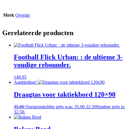
Merk
Overige
Gerelateerde producten
Football Flick Urban: : de ultieme 3-
voudige rebounder.
149.95
Aanbieding!
Draagtas voor taktiekbord 120×90
35.00
Oorspronkelijke prijs was: 35.00.
32.50
Huidige prijs is:
32.50.