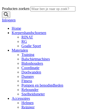
Producten zoeken
Inloggen
Home
Keepershandschoenen
RINAT
RG
Goalie Sport
Materialen
Training
Balschietmachines
Bidonhouders
Coordinatie
Doelwanden
Dummy
Fitness
Pompen en benodigdheden
Rebounder
Snelheidsmeter
Accessoires
Helmen
Reiniger