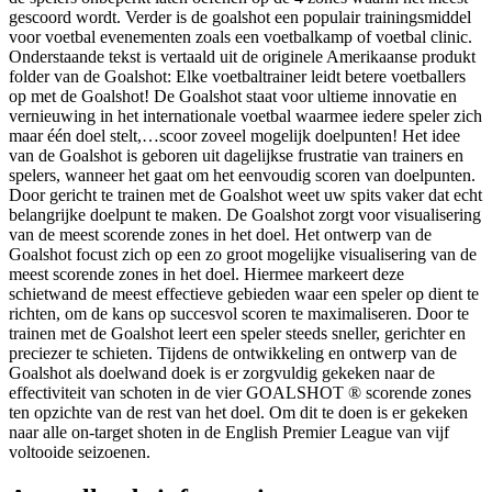
gescoord wordt. Verder is de goalshot een populair trainingsmiddel
voor voetbal evenementen zoals een voetbalkamp of voetbal clinic.
Onderstaande tekst is vertaald uit de originele Amerikaanse produkt
folder van de Goalshot: Elke voetbaltrainer leidt betere voetballers
op met de Goalshot! De Goalshot staat voor ultieme innovatie en
vernieuwing in het internationale voetbal waarmee iedere speler zich
maar één doel stelt,…scoor zoveel mogelijk doelpunten! Het idee
van de Goalshot is geboren uit dagelijkse frustratie van trainers en
spelers, wanneer het gaat om het eenvoudig scoren van doelpunten.
Door gericht te trainen met de Goalshot weet uw spits vaker dat echt
belangrijke doelpunt te maken. De Goalshot zorgt voor visualisering
van de meest scorende zones in het doel. Het ontwerp van de
Goalshot focust zich op een zo groot mogelijke visualisering van de
meest scorende zones in het doel. Hiermee markeert deze
schietwand de meest effectieve gebieden waar een speler op dient te
richten, om de kans op succesvol scoren te maximaliseren. Door te
trainen met de Goalshot leert een speler steeds sneller, gerichter en
preciezer te schieten. Tijdens de ontwikkeling en ontwerp van de
Goalshot als doelwand doek is er zorgvuldig gekeken naar de
effectiviteit van schoten in de vier GOALSHOT ® scorende zones
ten opzichte van de rest van het doel. Om dit te doen is er gekeken
naar alle on-target shoten in de English Premier League van vijf
voltooide seizoenen.