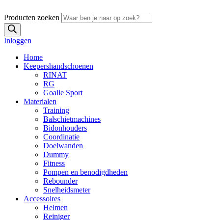
Producten zoeken
Inloggen
Home
Keepershandschoenen
RINAT
RG
Goalie Sport
Materialen
Training
Balschietmachines
Bidonhouders
Coordinatie
Doelwanden
Dummy
Fitness
Pompen en benodigdheden
Rebounder
Snelheidsmeter
Accessoires
Helmen
Reiniger