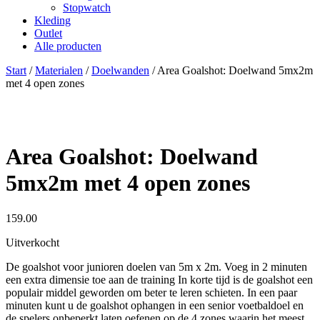
Stopwatch
Kleding
Outlet
Alle producten
Start
/
Materialen
/
Doelwanden
/ Area Goalshot: Doelwand 5mx2m
met 4 open zones
Area Goalshot: Doelwand
5mx2m met 4 open zones
159.00
Uitverkocht
De goalshot voor junioren doelen van 5m x 2m. Voeg in 2 minuten
een extra dimensie toe aan de training In korte tijd is de goalshot een
populair middel geworden om beter te leren schieten. In een paar
minuten kunt u de goalshot ophangen in een senior voetbaldoel en
de spelers onbeperkt laten oefenen op de 4 zones waarin het meest